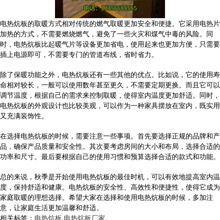
电热炕板的取暖方式相对传统的燃气取暖更加安全和便捷。它采用电热片
加热的方式，不需要燃烧燃气，避免了一些火灾和煤气中毒的风险。同
时，电热炕板比起暖气片等设备更加省电，使用起来也更加方便，只需要
插上电源即可，不需要专门的管道布线，省时省力。
除了保暖功能之外，电热炕板还有一些其他的优点。比如说，它的使用寿
命相对较长，一般可以使用数年甚至更久，不需要定期更换。而且它可以
调节温度，根据自己的需求来控制取暖，使得室内温度更加舒适。同时，
电热炕板的外观设计也比较美观，可以作为一种家具摆放在室内，既实用
又充满装饰性。
在选择电热炕板的时候，需要注意一些事项。首先要选择正规的品牌和产
品，确保产品质量和安全性。其次要考虑房间的大小和布局，选择合适的
功率和尺寸。最后要根据自己的使用习惯和预算选择合适的款式和功能。
总的来说，秋季是开始使用电热炕板的最佳时机，可以有效地提高室内温
度，保持舒适和健康。电热炕板的安全性、高效性和便捷性，使得它成为
家庭取暖的理想选择。希望大家在选择和使用电热炕板的时候，多加注
意，让家庭生活更加温馨和舒适。
相关标签：
电热炕板
,
电热炕板厂家
,