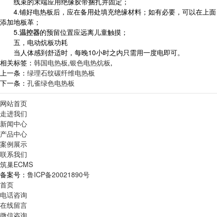
线束的末端应用绝缘胶带捆扎并固定；
4.铺好电热板后，应在备用处填充绝缘材料；如有必要，可以在上面
添加地板革；
5.
温控器
的预留位置应远离儿童触摸；
五，电动炕板功耗
当人体感到舒适时，每晚10小时之内只需用一度电即可。
相关标签：
韩国电热板
,
银色电热炕板
,
上一条：
绿理石纹碳纤维电热板
下一条：
孔雀绿色电热板
网站首页
走进我们
新闻中心
产品中心
案例展示
联系我们
筑巢ECMS
备案号：
鲁ICP备20021890号
首页
电话咨询
在线留言
微信咨询