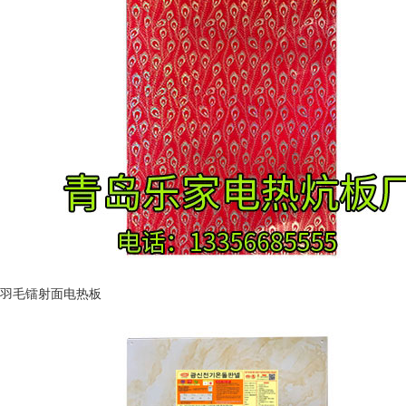
羽毛镭射面电热板