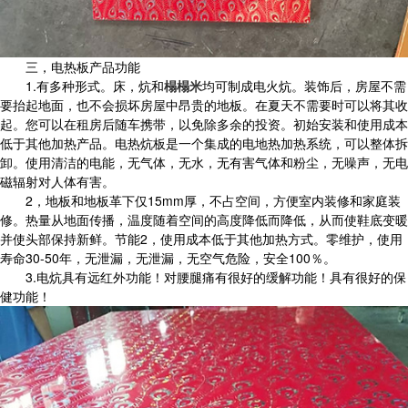
三，
电热板产品功能
1.有多种形式。床，炕和
榻榻米
均可制成电火炕。装饰后，房屋不需
要抬起地面，也不会损坏房屋中昂贵的地板。在夏天不需要时可以将其收
起。您可以在租房后随车携带，以免除多余的投资。初始安装和使用成本
低于其他加热产品。电热炕板是一个集成的电地热加热系统，可以整体拆
卸。使用清洁的电能，无气体，无水，无有害气体和粉尘，无噪声，无电
磁辐射对人体有害。
2，地板和地板革下仅15mm厚，不占空间，方便室内装修和家庭装
修。热量从地面传播，温度随着空间的高度降低而降低，从而使鞋底变暖
并使头部保持新鲜。节能2，使用成本低于其他加热方式。零维护，使用
寿命30-50年，无泄漏，无泄漏，无空气危险，安全100％。
3.电炕具有远红外功能！对腰腿痛有很好的缓解功能！具有很好的保
健功能！