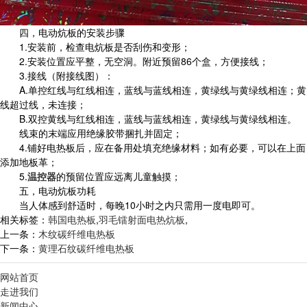
四，电动炕板的安装步骤
1.安装前，检查电炕板是否刮伤和变形；
2.安装位置应平整，无空洞。附近预留86个盒，方便接线；
3.接线（附接线图）：
A.单控红线与红线相连，蓝线与蓝线相连，黄绿线与黄绿线相连；黄
线超过线，未连接；
B.双控黄线与红线相连，蓝线与蓝线相连，黄绿线与黄绿线相连。
线束的末端应用绝缘胶带捆扎并固定；
4.铺好电热板后，应在备用处填充绝缘材料；如有必要，可以在上面
添加地板革；
5.
温控器
的预留位置应远离儿童触摸；
五，电动炕板功耗
当人体感到舒适时，每晚10小时之内只需用一度电即可。
相关标签：
韩国电热板
,
羽毛镭射面电热炕板
,
上一条：
木纹碳纤维电热板
下一条：
黄理石纹碳纤维电热板
网站首页
走进我们
新闻中心