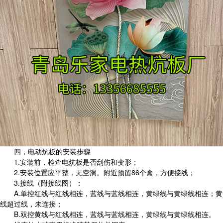
四，电动炕板的安装步骤
1.安装前，检查电炕板是否刮伤和变形；
2.安装位置应平整，无空洞。附近预留86个盒，方便接线；
3.接线（附接线图）：
A.单控红线与红线相连，蓝线与蓝线相连，黄绿线与黄绿线相连；黄
线超过线，未连接；
B.双控黄线与红线相连，蓝线与蓝线相连，黄绿线与黄绿线相连。