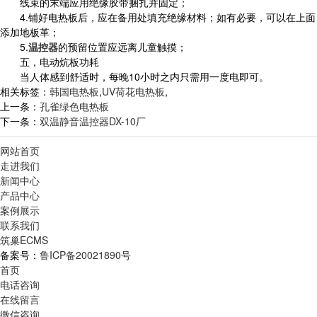
线束的末端应用绝缘胶带捆扎并固定；
4.铺好电热板后，应在备用处填充绝缘材料；如有必要，可以在上面
添加地板革；
5.
温控器
的预留位置应远离儿童触摸；
五，电动炕板功耗
当人体感到舒适时，每晚10小时之内只需用一度电即可。
相关标签：
韩国电热板
,
UV荷花电热板
,
上一条：
孔雀绿色电热板
下一条：
双温静音温控器DX-10厂
网站首页
走进我们
新闻中心
产品中心
案例展示
联系我们
筑巢ECMS
备案号：
鲁ICP备20021890号
首页
电话咨询
在线留言
微信咨询