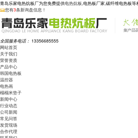
青岛乐家电热炕板厂为您免费提供
电热炕板
,电热板厂家,碳纤维电热板
您有
3
条新询盘信息！
全国服务电话：
13356685555
网站首页
关于我们
荣誉资质
产品中心
韩国电热板
温控器
电热画
榻榻米垫子
新闻中心
行业动态
公司新闻
常见问答
发货现场
合作代理
联系我们