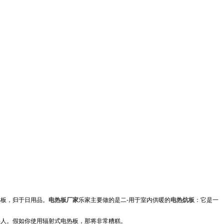
热板
，归于日用品。
电热板厂家
乐家主要做的是二-用于室内供暖的
电热炕板
：它是一
年人。假如你使用辐射式电热板，那将非常糟糕。