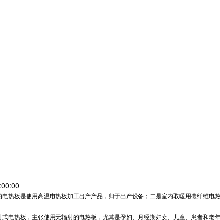
00:00
的电热板是使用高温电热板加工出产产品，归于出产设备；
二是室内取暖用
碳纤维电
射式电热板，主张使用无辐射的电热板，尤其是孕妇、月经期妇女、儿童、患者和老