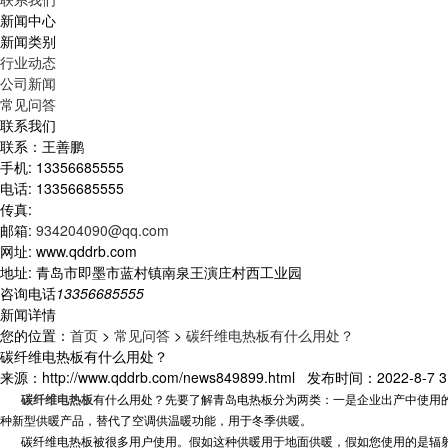
新闻中心
新闻类别
行业动态
公司新闻
常见问答
联系我们
联系：王善鹏
手机: 13356685555
电话: 13356685555
传真:
邮箱:
934204090@qq.com
网址: www.qddrb.com
地址: 青岛市即墨市蓝村镇南泉王演庄村西工业园
咨询电话
13356685555
新闻详情
您的位置：
首页
>
常见问答
>
碳纤维电热板有什么用处？
碳纤维电热板有什么用处？
来源：http://www.qddrb.com/news849899.html 发布时间：2022-8-7 3:
碳纤维电热板
有什么用处？先要了解
青岛电热板分为两类：
一是企业出产中使用
种新型供暖产品，替代了空调
供温暖
功能，用于冬季供暖。
碳纤维电热板
被很多用户使用。假如这种供暖用于地面供暖，
假如您使用的是辐