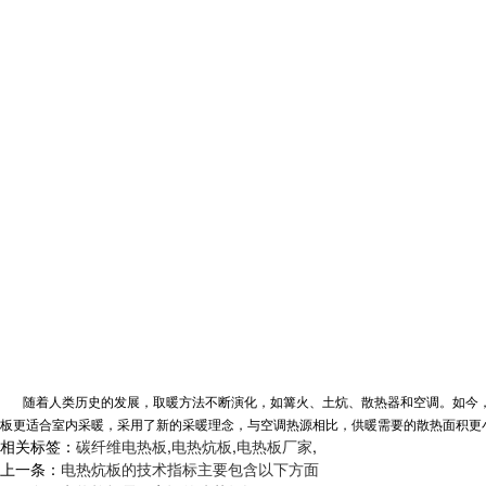
随着人类历史的发展，取暖方法不断演化，如篝火、土炕、散热器和空调。如今
板
更适合室内采暖，采用了新的采暖理念，与空调热源相比，供暖需要的散热面积更
相关标签：
碳纤维电热板
,
电热炕板
,
电热板厂家
,
上一条：
电热炕板的技术指标主要包含以下方面