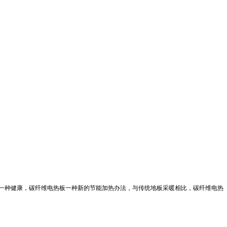
一种健康，
碳纤维电热板
一种新的节能加热办法，与传统地板采暖相比，
碳纤维电热