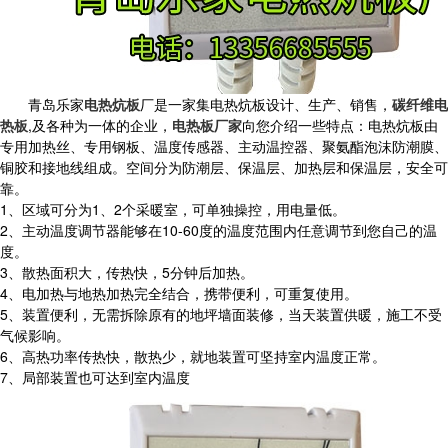
青岛乐家
电热炕板
厂是一家集电热炕板设计、生产、销售，
碳纤维电
热板
,及各种为一体的企业，
电热板厂家
向您介绍一些特点：电热炕板由
专用加热丝、专用钢板、温度传感器、主动温控器、聚氨酯泡沫防潮膜、
铜胶和接地线组成。空间分为防潮层、保温层、加热层和保温层，安全可
靠。
1、区域可分为1、2个采暖室，可单独操控，用电量低。
2、主动温度调节器能够在10-60度的温度范围内任意调节到您自己的温
度。
3、散热面积大，传热快，5分钟后加热。
4、电加热与地热加热完全结合，携带便利，可重复使用。
5、装置便利，无需拆除原有的地坪墙面装修，当天装置供暖，施工不受
气候影响。
6、高热功率传热快，散热少，就地装置可坚持室内温度正常。
7、局部装置也可达到室内温度