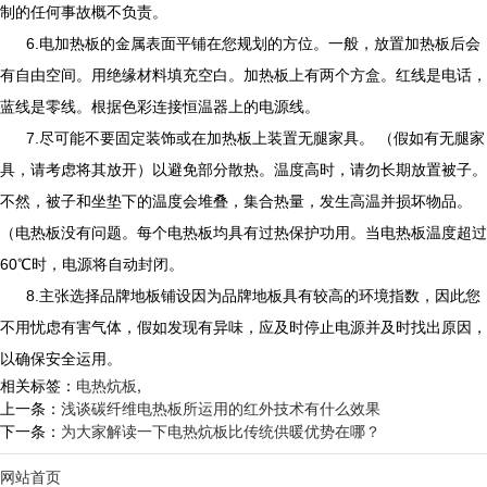
制的任何事故概不负责。
6.
电加热板的金属表面平铺在您规划的方位。一般，放置加热板后会
有自由空间。用绝缘材料填充空白。加热板上有两个方盒。红线是电话，
蓝线是零线。根据色彩连接恒温器上的电源线。
7.尽可能不要固定装饰或在加热板上装置无腿家具。 （假如有无腿家
具，请考虑将其放开）以避免部分散热。温度高时，请勿长期放置被子。
不然，被子和坐垫下的温度会堆叠，集合热量，发生高温并损坏物品。
（电热板没有问题。每个电热板均具有过热保护功用。当电热板温度超过
60℃时，电源将自动封闭。
8.主张选择品牌地板铺设因为品牌地板具有较高的环境指数，因此您
不用忧虑有害气体，假如发现有异味，应及时停止电源并及时找出原因，
以确保安全运用。
相关标签：
电热炕板
,
上一条：
浅谈碳纤维电热板所运用的红外技术有什么效果
下一条：
为大家解读一下电热炕板比传统供暖优势在哪？
网站首页