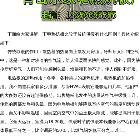
下面给大家讲解一下
电热炕板
比较于传统供暖有什么区别？具体介绍
如下：
传统取暖的作用：散热器的热量向上散发到房顶，冷却后又回到空气
中，这是一种相对较冷的空气流，给人温暖而凉快的感觉。此外，因为缺
少新鲜空气，人们可能会感到头晕，烦躁和其他不适，使人感到不舒服。
电热板的加热作用：冬季，各种类型的加热机床，电热板的加热作
用。我不知道我家有多少泄漏，尽管HVAC表明它能够运用几年。他们中
的大多数还没有超过保修期。出售地板电发生的热量从空气中缓慢上升，
使您的脚部发热和头晕。因为电热地板能够降低室内空气的温度和活动速
度，而又不影响温暖，因而室内空气中的尘土极大削减，能够提高日子质
量。它全天运行，室温为18-20度。供暖时节的供暖本钱能够比中心供暖
体系低三分之一，比空调高约50％，比燃气锅炉低三分之二以上。