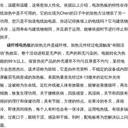
生，温暖和温暖，这将愈加人性化。依据以上介绍，电加热板的特性在传
统加热中是不可用的。它的出现为Chen的日子中的加热方法增添了另一
功用。您只是不知道电线如电器。你还记得换墙上的电线吗？它与建筑物
共存，运用寿命与建筑物相同，并且易于运用。能够依据时节进行停止和
拆开。
碳纤维电热板
的加热元件是碳纤维。加热元件经过电源触发“布朗活
动”热效应。整个活动进程是无声的，无声的和无污染的。电能转化为热
能的99％以上。假冒伪劣产品的外壳通常不均匀且厚度不均匀，某些地
方会忽然杰出。该术语称为鼓组，它是由外壳资料，不稳定的设备或内部
屏蔽层毛病形成的加热板。表面热量首先经过8-13微米的近红外光传
输，这被称为生命线。近红外线被人体有效吸收，能够改善微循环，再生
细胞，恢复生理功用。关于腰椎疾病，四肢感冒，风湿病，关节和四肢有
很好的理疗和保健功用；具有节能，方便的特点。在寒冷的冬天，床很
冷。即便房间很热，每个人有时也会有一张冷床。运用电热毯。有很多辐
射。过夜口干，眼睛干涩。感染和干燥。到时，配电板将为您解决以上问
题。