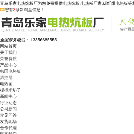
青岛乐家电热炕板厂为您免费提供
电热炕板
,电热板厂家,碳纤维电热板
您有
3
条新询盘信息！
全国服务电话：
13356685555
网站首页
关于我们
荣誉资质
产品中心
韩国电热板
温控器
电热画
榻榻米垫子
新闻中心
行业动态
公司新闻
常见问答
发货现场
合作代理
联系我们