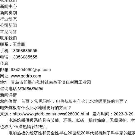
新闻中心
新闻类别
行业动态
公司新闻
常见问答
联系我们
联系：王善鹏
手机: 13356685555
电话: 13356685555
传真:
邮箱:
934204090@qq.com
网址: www.qddrb.com
地址: 青岛市即墨市蓝村镇南泉王演庄村西工业园
咨询电话
13356685555
新闻详情
您的位置：
首页
>
常见问答
>
电热炕板有什么比水地暖更好的方面？
电热炕板有什么比水地暖更好的方面？
来源：http://www.qddrb.com/news928030.html 发布时间：2023-3-29 3
电热炕板
供暖系统具有节能、环保、低碳、操作简略、无需保护、空
也称为“低温热辐射加热”。
电加热板的经济性和安全性早在20世纪20年代就得到了科学家的证实