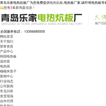
青岛乐家电热炕板厂为您免费提供
电热炕板
,电热板厂家,碳纤维电热板
您有
3
条新询盘信息！
全国服务电话：
13356685555
网站首页
关于我们
荣誉资质
产品中心
韩国电热板
温控器
电热画
榻榻米垫子
新闻中心
行业动态
公司新闻
常见问答
发货现场
合作代理
联系我们