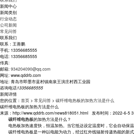
新闻中心
新闻类别
行业动态
公司新闻
常见问答
联系我们
联系：王善鹏
手机: 13356685555
电话: 13356685555
传真:
邮箱:
934204090@qq.com
网址: www.qddrb.com
地址: 青岛市即墨市蓝村镇南泉王演庄村西工业园
咨询电话
13356685555
新闻详情
您的位置：
首页
>
常见问答
>
碳纤维电热板的加热方法是什么
碳纤维电热板的加热方法是什么
来源：http://www.qddrb.com/news818051.html 发布时间：2022-6-5 3:
碳纤维电热板
的加热方法是什么？
电热板加热速度快，恒温加热。当它抵达设定温度时，它会自动保温
碳纤维电热板是一种以电能为动力，经过红外线辐射传递热能的新式