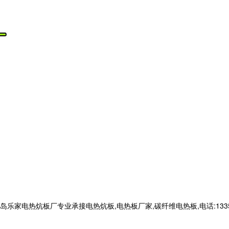
电热炕板厂专业承接电热炕板,电热板厂家,碳纤维电热板,电话:133566