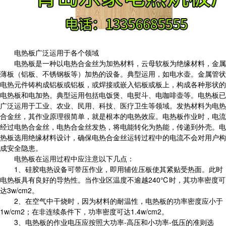
电热板广泛运用于各个领域
电热板是一种以电热合金丝为加热材料，云母软板为绝缘材料，金属
薄板（铝板、不锈钢板等）加热的设备。典型运用，如电水壶。金属管状
电热元件铸构成铝板或铝板，或焊接或嵌入铝板或板上，构成各种形状的
电热板和电加热。典型运用包括电饭煲、电熨斗、电咖啡壶等。电热板已
广泛运用于工业、农业、民用、科技、医疗卫生等领域。发热材料为电热
合金丝，其作业原理很简单，就是根本的电热效应。电热板作业时，电流
经过电热合金丝，电热合金丝发热，将电能转化为热能，传递到外壳。电
热板选用绝缘材料设计，确保电热合金丝运转过程中的电流不会对用户构
成安全隐患。
电热板在运用过程中应注意以下几点：
1、硅胶电热设备可带压作业，即用辅佐压板使其紧贴受热面。此时
电热板具有良好的导热性。当作业区温度不逾越240℃时，其功率密度可
达3w/cm2。
2、在空气中干烧时，因为材料的耐温性，电热板的功率密度应小于
1w/cm2；在非连续条件下，功率密度可达1.4w/cm2。
3、电热板的作业电压应按照大功率-高压和小功率-低压的准则选