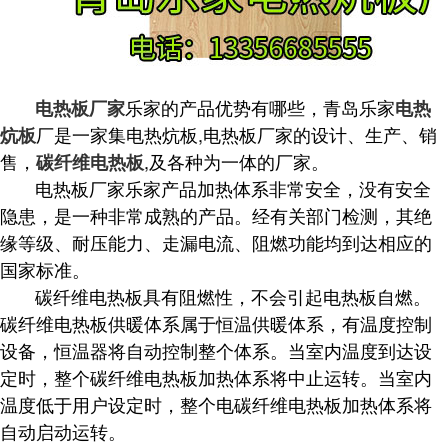
乐家的产品优势有哪些，青岛乐家
电热板厂家
电热
厂是一家集电热炕板,电热板厂家的设计、生产、销
炕板
售，
,及各种为一体的厂家。
碳纤维电热板
电热板厂家乐家产品
加热体系非常安全，没有安全
隐患，是一种非常成熟的产品。经有关部门检测，其绝
缘等级、耐压能力、走漏电流、阻燃功能均到达相应的
国家标准。
碳纤维
电热板具有阻燃性，不会引起电热板自燃。
碳纤维
电热板
供暖体系属于恒温供暖体系，
有温度控制
设备，恒温器将自动控制整个体系。当室内温度到达设
定时，整个
碳纤维
电热板
加热体系将中止运转。当室内
温度低于用户设定时，整个电
碳纤维
电热板
加热体系将
自动启动运转。