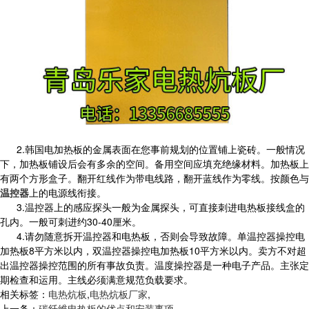
2.韩国电加热板的金属表面在您事前规划的位置铺上瓷砖。一般情况
下，加热板铺设后会有多余的空间。备用空间应填充绝缘材料。加热板上
有两个方形盒子。翻开红线作为带电线路，翻开蓝线作为零线。按颜色与
温控器
上的电源线衔接。
3.温控器上的感应探头一般为金属探头，可直接刺进电热板接线盒的
孔内。一般可刺进约30-40厘米。
4.请勿随意拆开温控器和电热板，否则会导致故障。单温控器操控电
加热板8平方米以内，双温控器操控电加热板10平方米以内。卖方不对超
出温控器操控范围的所有事故负责。温度操控器是一种电子产品。主张定
期检查和运用。主线必须满意规范负载要求。
相关标签：
电热炕板
,
电热炕板厂家
,
上一条：
碳纤维电热板的优点和安装事项