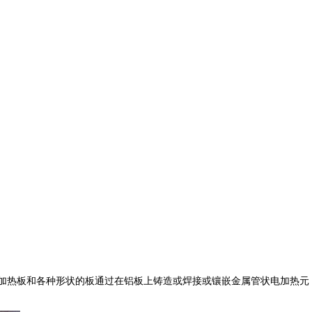
加热板和各种形状的板通过在铝板上铸造或焊接或镶嵌金属管状电加热元