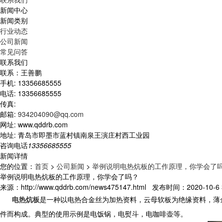
新闻中心
新闻类别
行业动态
公司新闻
常见问答
联系我们
联系：王善鹏
手机: 13356685555
电话: 13356685555
传真:
邮箱:
934204090@qq.com
网址: www.qddrb.com
地址: 青岛市即墨市蓝村镇南泉王演庄村西工业园
咨询电话
13356685555
新闻详情
您的位置：
首页
>
公司新闻
>
举例说明电热炕板的工作原理，你学会了
举例说明电热炕板的工作原理，你学会了吗？
来源：http://www.qddrb.com/news475147.html 发布时间：2020-10-6 3
电热炕板
是一种以电热合金丝为加热资料，云母软板为绝缘资料，薄
件而构成。典型的使用示例是电饭锅，电熨斗，电咖啡壶等。