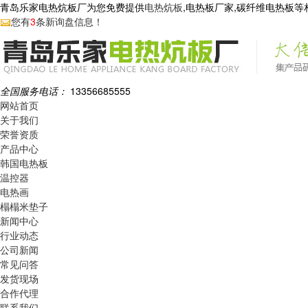
青岛乐家电热炕板厂为您免费提供
电热炕板
,电热板厂家,碳纤维电热板
您有
3
条新询盘信息！
全国服务电话：
13356685555
网站首页
关于我们
荣誉资质
产品中心
韩国电热板
温控器
电热画
榻榻米垫子
新闻中心
行业动态
公司新闻
常见问答
发货现场
合作代理
联系我们