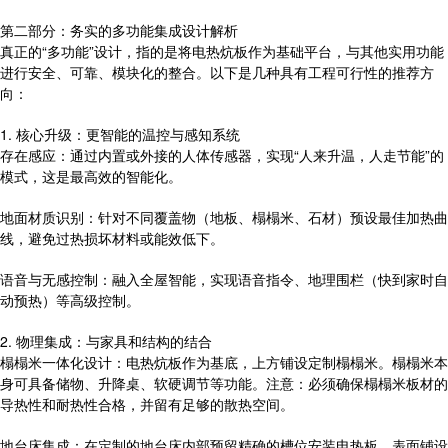
第二部分：务实的多功能集成设计解析
真正的“多功能”设计，指的是将电热炕板作为基础平台，与其他实用功能
进行安全、可靠、模块化的整合。以下是几种具有工程可行性的推荐方
向：
1. 核心升级：更智能的温控与感知系统
存在感应：通过内置或外接的人体传感器，实现“人来升温，人走节能”的
模式，这是最高效的智能化。
地面材质识别：针对不同覆盖物（地板、榻榻米、石材）预设最佳加热曲
线，避免过热损坏材料或能效低下。
语音与无感控制：融入全屋智能，实现语音指令、地理围栏（快到家时自
动预热）等高级控制。
2. 物理集成：与家具和结构的结合
榻榻米一体化设计：电热炕板作为基底，上方铺设定制榻榻米。榻榻米本
身可具备储物、升降桌、软硬调节等功能。注意：必须确保榻榻米板材的
导热性和耐热性合格，并留有足够的散热空间。
地台床集成：在定制的地台床内部预留精确的槽位安装电热板，表面铺设