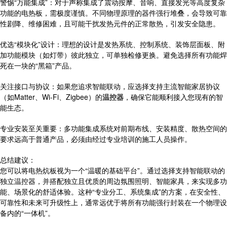
警惕“万能集成”：对于声称集成了震动按摩、音响、直接发光等高度复杂
功能的电热板，需极度谨慎。不同物理原理的器件强行堆叠，会导致可靠
性剧降、维修困难，且可能干扰发热元件的正常散热，引发安全隐患。
优选“模块化”设计：理想的设计是发热系统、控制系统、装饰层面板、附
加功能模块（如灯带）彼此独立，可单独检修更换。避免选择所有功能焊
死在一块的“黑箱”产品。
关注接口与协议：如果您追求智能联动，应选择支持主流智能家居协议
（如Matter、Wi-Fi、Zigbee）的
温控器
，确保它能顺利接入您现有的智
能生态。
专业安装至关重要：多功能集成系统对前期布线、安装精度、散热空间的
要求远高于普通产品，必须由经过专业培训的施工人员操作。
总结建议：
您可以将电热炕板视为一个“温暖的基础平台”。通过选择支持智能联动的
独立温控器，并搭配独立且优质的周边氛围照明、智能家具，来实现多功
能、场景化的舒适体验。这种“专业分工、系统集成”的方案，在安全性、
可靠性和未来可升级性上，通常远优于将所有功能强行封装在一个物理设
备内的“一体机”。