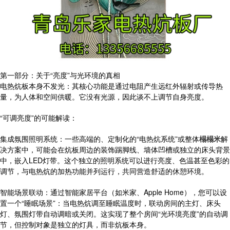
第一部分：关于“亮度”与光环境的真相
电热炕板本身不发光：其核心功能是通过电阻产生远红外辐射或传导热
量，为人体和空间供暖。它没有光源，因此谈不上调节自身亮度。
“可调亮度”的可能解读：
集成氛围照明系统：一些高端的、定制化的“电热炕系统”或整体
榻榻米
解
决方案中，可能会在炕板周边的装饰踢脚线、墙体凹槽或独立的床头背景
中，嵌入LED灯带。这个独立的照明系统可以进行亮度、色温甚至色彩的
调节，与电热炕的加热功能并列运行，共同营造舒适的休憩环境。
智能场景联动：通过智能家居平台（如米家、Apple Home），您可以设
置一个“睡眠场景”：当电热炕调至睡眠温度时，联动房间的主灯、床头
灯、氛围灯带自动调暗或关闭。这实现了整个房间“光环境亮度”的自动调
节，但控制对象是独立的灯具，而非炕板本身。