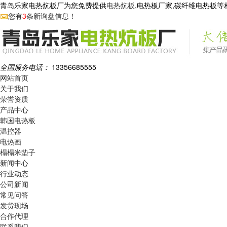
青岛乐家电热炕板厂为您免费提供
电热炕板
,电热板厂家,碳纤维电热板
您有
3
条新询盘信息！
全国服务电话：
13356685555
网站首页
关于我们
荣誉资质
产品中心
韩国电热板
温控器
电热画
榻榻米垫子
新闻中心
行业动态
公司新闻
常见问答
发货现场
合作代理
联系我们