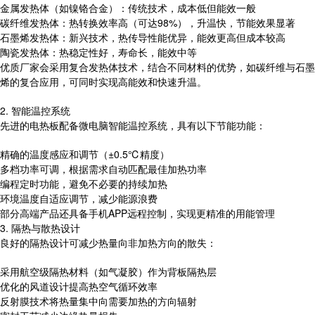
金属发热体（如镍铬合金）：传统技术，成本低但能效一般
碳纤维发热体：热转换效率高（可达98%），升温快，节能效果显著
石墨烯发热体：新兴技术，热传导性能优异，能效更高但成本较高
陶瓷发热体：热稳定性好，寿命长，能效中等
优质厂家会采用复合发热体技术，结合不同材料的优势，如碳纤维与石墨
烯的复合应用，可同时实现高能效和快速升温。
2. 智能温控系统
先进的电热板配备微电脑智能温控系统，具有以下节能功能：
精确的温度感应和调节（±0.5℃精度）
多档功率可调，根据需求自动匹配最佳加热功率
编程定时功能，避免不必要的持续加热
环境温度自适应调节，减少能源浪费
部分高端产品还具备手机APP远程控制，实现更精准的用能管理
3. 隔热与散热设计
良好的隔热设计可减少热量向非加热方向的散失：
采用航空级隔热材料（如气凝胶）作为背板隔热层
优化的风道设计提高热空气循环效率
反射膜技术将热量集中向需要加热的方向辐射