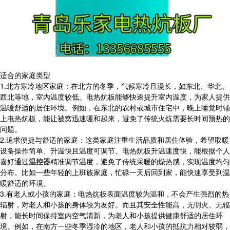
适合的家庭类型
1.北方寒冷地区家庭：在北方的冬季，气候寒冷且漫长，如东北、华北、
西北等地，室内温度较低。电热炕板能够快速提升室内温度，为家人提供
温暖舒适的居住环境。例如，在东北的农村或城市住宅中，晚上睡觉时铺
上电热炕板，能让被窝迅速暖和起来，避免了传统火炕需要长时间预热的
问题。
2.追求便捷与舒适的家庭：这类家庭注重生活品质和居住体验，希望取暖
设备操作简单、升温快且温度可调节。电热炕板升温速度快，能根据个人
喜好通过
温控器
精准调节温度，避免了传统采暖的燥热感，实现温度均匀
分布。比如一些年轻的上班族家庭，忙碌一天后回到家，能快速享受到温
暖舒适的环境。
3.有老人或小孩的家庭：电热炕板表面温度较为温和，不会产生强烈的热
辐射，对老人和小孩的身体较为友好。而且其安全性能高，无明火、无辐
射，能长时间保持室内空气清新，为老人和小孩提供健康舒适的居住环
境。例如，在南方一些冬季湿冷的地区，老人和小孩的抵抗力相对较弱，