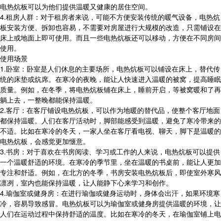
电热炕板可以为他们提供温暖又健康的居住空间。
4.租房人群：对于租房者来说，可能不方便安装传统的暖气设备，电热炕
板安装方便、拆卸也容易，不需要对房屋进行大规模的改造，只需铺设在
床上或地面上即可使用。而且一些电热炕板还可以移动，方便在不同房间
使用。
使用场景
1.卧室：卧室是人们休息的主要场所，电热炕板可以铺设在床上，替代传
统的床垫或炕席。在寒冷的夜晚，能让人快速进入温暖的被窝，提高睡眠
质量。例如，在冬季，将电热炕板铺在床上，睡前开启，等被窝暖和了再
躺上去，一整晚都能保持温暖。
2.客厅：在客厅铺设电热炕板，可以作为地暖的替代品，使整个客厅地面
都保持温暖。人们在客厅活动时，脚部能感受到温暖，避免了寒冷带来的
不适。比如在寒冷的冬天，一家人坐在客厅看电视、聊天，脚下是温暖的
电热炕板，会感觉更加惬意。
3.书房：对于喜欢在书房阅读、学习或工作的人来说，电热炕板可以提供
一个温暖舒适的环境。在寒冷的季节里，坐在温暖的书桌前，能让人更加
专注和舒适。例如，在北方的冬季，书房安装电热炕板后，即使室外寒风
凛冽，室内也能保持温暖，让人能静下心来学习和创作。
4.瑜伽室或健身房：在进行瑜伽或健身运动时，身体会出汗，如果环境寒
冷，容易导致感冒。电热炕板可以为瑜伽室或健身房提供温暖的环境，让
人们在运动过程中保持舒适的温度。比如在寒冷的冬天，在瑜伽室铺上电