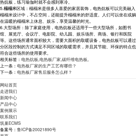
热炕板，练习瑜伽时就不会感到寒冷。
5.
榻榻米
区域：榻榻米是很多人喜爱的家居装饰，电热炕板可以完美融入
榻榻米设计中，不占空间，还能提升榻榻米的舒适度。人们可以坐在或躺
在温暖的榻榻米上休息、娱乐，享受温馨的时光。
6.大型场所：除了家庭使用，电热炕板还适用于一些大型场所，如图书
馆、展览厅、会议厅、电影院、幼儿园、娱乐场所、商场、银行和医院
等。这些场所通常面积较大，需要大面积的取暖设备，电热炕板可以通过
分区段控制的方式满足不同区域的取暖需求，并且其节能、环保的特点也
符合这些场所的使用要求。
相关标签：
电热炕板
,
电热板厂家
,
碳纤维电热板
,
上一条：
电热板厂家的生产工艺有哪些？
下一条：
电热板厂家售后服务怎么样？
网站首页
走进我们
新闻中心
产品中心
案例展示
联系我们
筑巢ECMS
备案号：
鲁ICP备20021890号
首页