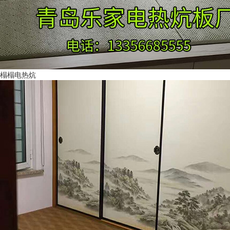
榻榻电热炕