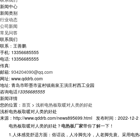
新闻中心
新闻类别
行业动态
公司新闻
常见问答
联系我们
联系：王善鹏
手机: 13356685555
电话: 13356685555
传真:
邮箱:
934204090@qq.com
网址: www.qddrb.com
地址: 青岛市即墨市蓝村镇南泉王演庄村西工业园
咨询电话
13356685555
新闻详情
您的位置：
首页
>
浅析电热板取暖对人类的好处
浅析电热板取暖对人类的好处
来源：http://www.qddrb.com/news895699.html 发布时间：2022-12-2 3
电热板取暖对人类的好处？
电热板厂家
带你了解一下！
1.人体感觉舒适方面：俗话说，人冷脚先冷，人老脚先衰。采用电热