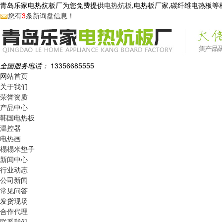
青岛乐家电热炕板厂为您免费提供
电热炕板
,电热板厂家,碳纤维电热板
您有
3
条新询盘信息！
全国服务电话：
13356685555
网站首页
关于我们
荣誉资质
产品中心
韩国电热板
温控器
电热画
榻榻米垫子
新闻中心
行业动态
公司新闻
常见问答
发货现场
合作代理
联系我们