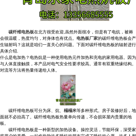
碳纤维电热板
在北方很受欢迎,虽然外面很冷，但是有了电炕，被褥
会很温暖，热度均匀，对身体也有优点。
电热板厂家
的碳纤维电热板会产
生辐射吗？这就是咱们一直关心的问题。下面对碳纤维电热板的辐射进行
具体介绍.
什么是电加热？电热炕是一种使用电热元件加热和充电的家用电器。因为
与人体直接触摸，本产品对电气安全性要求较高。通常有双重绝缘结构。
对流等方法将热量传递给人体。
碳纤维电热板可分为床、炕、
榻榻米
等多种形式。房子装修好后，地
面就不必抬高了。碳纤维电热板热量单向传递，不会损坏屋内贵重的地
板。
碳纤维电热板是一种新型的加热设备。操控灵活，节能环保，深受家
庭用户的喜爱。一起也协助许多睡炕的朋友完成了睡炕的心愿。许多人都