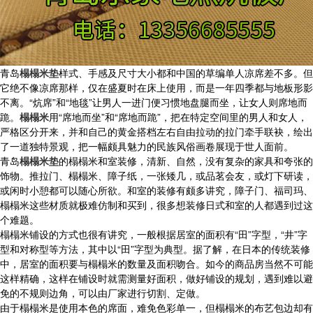
青岛
榻榻米垫
样式、手感及尺寸大小都和中国的草编单人凉席差不多。但
它绝不像凉席那样，仅在盛夏时在床上使用，而是一年四季都与地板形影
不离。“炕席”和“地毯”让男人一进门便习惯地盘腿而坐，让女人则席地而
跪。
榻榻米
用“席地而坐”和“席地而跪”，把在特定空间里的男人和女人，
严格区分开来，并和自己的黄金搭档左右自由拉动的拉门牵手联袂，绘出
了一道独特景观，把一幅颇具魅力的民族风俗画卷展现于世人面前。
青岛
榻榻米垫
的榻榻米和室装修，清新、自然，没有复杂的家具和夸张的
饰物。推拉门、榻榻米、障子纸，一张矮几，或品茗会友，或灯下研读，
或闲时小憩都可以随心所欲。和室的装修有颇多讲究，障子门、福司玛、
榻榻米这些材质就极难仿制和买到，很多想装修日式和室的人都遇到过这
个难题。
榻榻米铺设的方式也很有讲究，一般根据居室的面积有“田”字型，“井”字
型和对称型等方法，其中以“田”字型为典型。据了解，在日本的传统装修
中，居室的面积要与榻榻米的数量及面积吻合。如今的商品房当然不可能
这样精确，这样在铺设时就需测量好面积，做好铺设的规划，遇到难以避
免的不规则边角，可以由厂家进行切割、定做。
由于榻榻米是使用本色的席面，难免色彩单一，但榻榻米的布艺包边却有