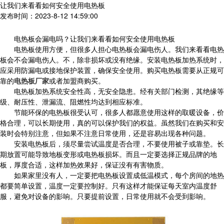
让我们来看看如何安全使用电热板
发布时间：2023-8-12 14:59:00
电热板会漏电吗？让我们来看看如何安全使用电热板
电热板使用方便，但很多人担心电热板会漏电伤人。我们来看看电热
板会不会漏电伤人。不，除非损坏或没有绝缘。安装电热板加热系统时，
应采用防漏电或接地保护装置，确保安全使用。购买电热板需要从正规可
靠的
电热板厂家
或者加盟商购买。
电热板加热系统安全性高，无安全隐患。经有关部门检测，其绝缘等
级、耐压性、泄漏流、阻燃性均达到相应标准。
节能环保的电热板很受认可，很多人都愿意使用这样的取暖设备，价
格合理，可以长期使用，真的可以保护我们的权益。虽然我们在购买和安
装时会特别注意，但如果不注意日常使用，还是容易出现各种问题。
安装电热板后，须尽量尝试温度是否合理，不要使用被子或靠垫。长
期放置可能导致地板变形或电热板损坏。而且一定要选择正规品牌的地
板，厚度合适，这样加热效果好，保证没有有害物质。
如果家里没有人，一定要把电热板设置成低温模式，每个房间的地热
都要简单设置，温度一定要控制好。只有这样才能保证每天室内温度舒
服，避免对设备的影响。只要提前设置，日常使用就不会受到影响。