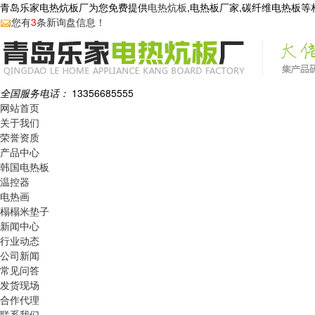
青岛乐家电热炕板厂为您免费提供
电热炕板
,电热板厂家,碳纤维电热板
您有
3
条新询盘信息！
全国服务电话：
13356685555
网站首页
关于我们
荣誉资质
产品中心
韩国电热板
温控器
电热画
榻榻米垫子
新闻中心
行业动态
公司新闻
常见问答
发货现场
合作代理
联系我们