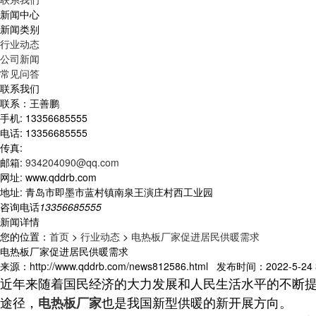
新闻中心
新闻类别
行业动态
公司新闻
常见问答
联系我们
联系：王善鹏
手机: 13356685555
电话: 13356685555
传真:
邮箱:
934204090@qq.com
网址: www.qddrb.com
地址: 青岛市即墨市蓝村镇南泉王演庄村西工业园
咨询电话
13356685555
新闻详情
您的位置：
首页
>
行业动态
>
电热板厂家促进居民供暖需求
电热板厂家促进居民供暖需求
来源：http://www.qddrb.com/news812586.html 发布时间：2022-5-24 3
近年来随着国民经济的大力发展和人民生活水平的不断
途径，
也是我国新型供暖的新开展方向。
电热板厂家