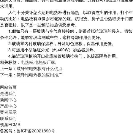
求运用。
人们十分关怀怎么运用电热板进行隔热，以取得杰出的作用。打个生
动的比如：电热板有点像乡村老家的炕。炕很烫。房子是否热取决于门窗
是否密封。以下是一些预防措施供您参考。
1.假如只有一层玻璃与空气直接接触，则很难抵抗玻璃的侵入。假如
条件允许，能够将玻璃制成中空，这样冷却作用会更好。
2.玻璃罩内衬玻璃保温棉，外涂彩色挂板，保温作用更佳。
3.可运用小型远红外光（约400W）加热器加热。
4.靠近玻璃柜的开口处应装置玻璃推拉门，以提高隔热作用。
相关标签：
电热板
,
电热板厂家
,
上一条：
碳纤维电热板有什么优点
下一条：
碳纤维电热板的应用推广
网站首页
走进我们
新闻中心
产品中心
案例展示
联系我们
筑巢ECMS
备案号：
鲁ICP备20021890号