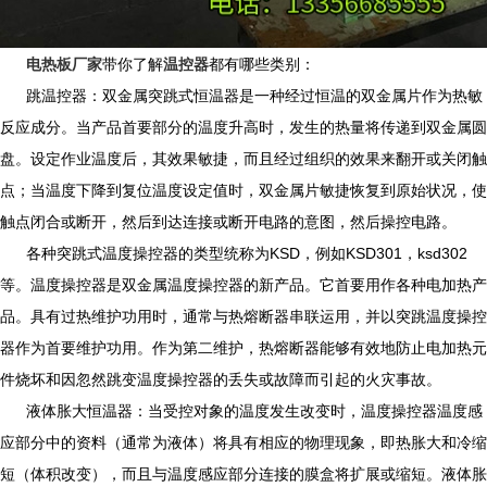
电热板厂家
带你了解
温控器
都有哪些类别：
跳温控器：
双金属突跳式恒温器是一种经过恒温的双金属片作为热敏
反应成分。当产品首要部分的温度升高时，发生的热量将传递到双金属圆
盘。设定作业温度后，其效果敏捷，而且经过组织的效果来翻开或关闭触
点；当温度下降到复位温度设定值时，双金属片敏捷恢复到原始状况，使
触点闭合或断开，然后到达连接或断开电路的意图，然后操控电路。
各种突跳式温度操控器的类型统称为KSD，例如KSD301，ksd302
等。温度操控器是双金属温度操控器的新产品。它首要用作各种电加热产
品。具有过热维护功用时，通常与热熔断器串联运用，并以突跳温度操控
器作为首要维护功用。作为第二维护，热熔断器能够有效地防止电加热元
件烧坏和因忽然跳变温度操控器的丢失或故障而引起的火灾事故。
液体胀大恒温器：
当受控对象的温度发生改变时，温度操控器温度感
应部分中的资料（通常为液体）将具有相应的物理现象，即热胀大和冷缩
短（体积改变），而且与温度感应部分连接的膜盒将扩展或缩短。液体胀