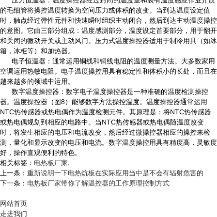
压力恒温器：
温度操控器经过封闭的温度室和装有温度感应作业介质
的毛细管将操控温度转换为空间压力或体积的改变。当到达温度设定值
时，触点经过弹性元件和快速瞬时组织主动闭合，然后到达主动温度操控
的意图。它由三部分组成：温度感测部分，温度设定首要部分，用于翻开
和关闭的微动开关或主动风门。压力式温度操控器适用于制冷用具（如冰
箱，冰柜等）和加热器。
电子恒温器：
通常运用铜线和铜线电阻的温度测量方法。大多数家用
空调运用热敏电阻。电子温度操控用具有稳定性和体积小的长处，而且在
越来越多的领域中运用。
数字温度操控器：
数字电子温度操控器是一种准确的温度检测操控
器。温度操控器（图8）能够数字方法操控温度。温度操控器通常运用
NTC热传感器或热电偶作为温度检测元件。其原理是：将NTC热传感器
或热电偶规划到相应的电路中。当NTC热传感器或热电偶随温度改变
时，将发生相应的电压和电流改变，然后经过微操控器相应的操控来检
测，量化和显示改变的电压和电流。数字温度操控用具有精度高，灵敏度
好，操作直观便利的特色。
相关标签：
电热板厂家
,
上一条：
重新说明一下电热炕板在实际应用当中是不会有辐射危害的
下一条：
电热板厂家带你了解温控器的工作原理控制方式
网站首页
走进我们