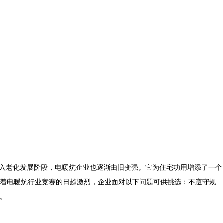
入老化发展阶段，
电暖炕
企业也逐渐由旧变强。它为住宅功用增添了一个
着
电暖炕
行业竞赛的日趋激烈，企业面对以下问题可供挑选：不遵守规
。