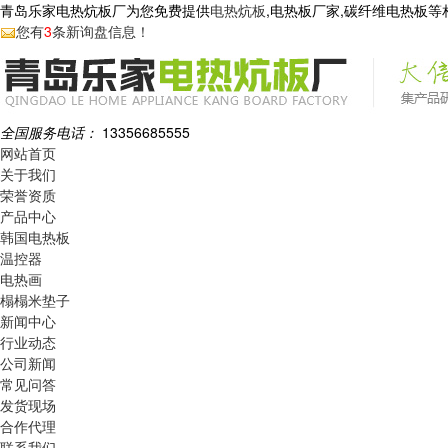
青岛乐家电热炕板厂为您免费提供
电热炕板
,电热板厂家,碳纤维电热板
您有
3
条新询盘信息！
全国服务电话：
13356685555
网站首页
关于我们
荣誉资质
产品中心
韩国电热板
温控器
电热画
榻榻米垫子
新闻中心
行业动态
公司新闻
常见问答
发货现场
合作代理
联系我们